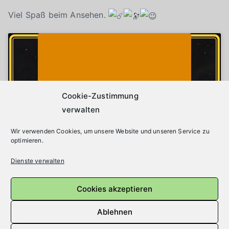
Viel Spaß beim Ansehen.
Klicke auf "Ich stimme zu", um Youtube zu
Cookie-Richtlinie
aktivieren
Ich stimme zu
Cookie-Zustimmung
verwalten
Wir verwenden Cookies, um unsere Website und unseren Service zu
optimieren.
Dienste verwalten
Cookies akzeptieren
Beitragsnavigation
Ältere Beiträge
Ablehnen