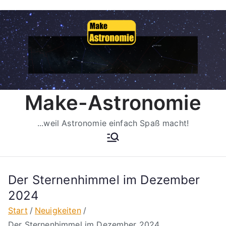
Zum
Inhalt
springen
Make-Astronomie
...weil Astronomie einfach Spaß macht!
Der Sternenhimmel im Dezember
2024
Start
Neuigkeiten
Der Sternenhimmel im Dezember 2024