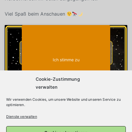
Viel Spaß beim Anschauen
Klicke auf "Ich stimme zu", um Youtube zu
Cookie-Richtlinie
aktivieren
Ich stimme zu
Cookie-Zustimmung
verwalten
Wir verwenden Cookies, um unsere Website und unseren Service zu
optimieren.
Dienste verwalten
Beitragsnavigation
Jupiter und Mars Konjunktion 14.08.2024
Heller Komet im Oktober 2024! Komet C/2023 A3 Ts