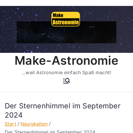
Zum
Inhalt
springen
Make-Astronomie
...weil Astronomie einfach Spaß macht!
Der Sternenhimmel im September
2024
Start
Neuigkeiten
Der Sternenhimmel im September 2024