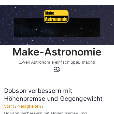
Zum
Inhalt
springen
Make-Astronomie
...weil Astronomie einfach Spaß macht!
Dobson verbessern mit
Höhenbremse und Gegengewicht
Start
Neuigkeiten
Dobson verbessern mit Höhenbremse und