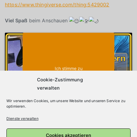
https://www.thingiverse.com/thing:5429002
Viel Spaß
beim Anschauen
Klicke auf "Ich stimme zu", um Youtube zu
Cookie-Richtlinie
aktivieren
Ich stimme zu
Cookie-Zustimmung
verwalten
Wir verwenden Cookies, um unsere Website und unseren Service zu
optimieren.
Dienste verwalten
Beitragsnavigation
Sternenhimmel im Juli 2022
Cookies akzeptieren