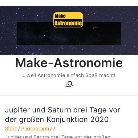
Zum
Inhalt
springen
Make-Astronomie
...weil Astronomie einfach Spaß macht!
Jupiter und Saturn drei Tage vor
der großen Konjunktion 2020
Start
Photography
Jupiter und Saturn drei Tage vor der großen