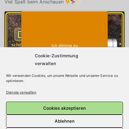
Viel Spaß beim Anschauen
Klicke auf "Ich stimme zu", um Youtube zu
Cookie-Richtlinie
aktivieren
Ich stimme zu
Cookie-Zustimmung
verwalten
Wir verwenden Cookies, um unsere Website und unseren Service zu
optimieren.
Dienste verwalten
Beitragsnavigation
Ältere Beiträge
Cookies akzeptieren
Neuere Beiträge
Ablehnen