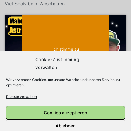
Viel Spaß beim Anschauen!
Klicke auf "Ich stimme zu", um Youtube zu
Cookie-Richtlinie
aktivieren
Ich stimme zu
Cookie-Zustimmung
verwalten
Wir verwenden Cookies, um unsere Website und unseren Service zu
optimieren.
Dienste verwalten
Beitragsnavigation
Astronomietag 16.10.2021 Juwelen am Himmelszelt
Cookies akzeptieren
Sternenhimmel im Dezember 2021
Ablehnen