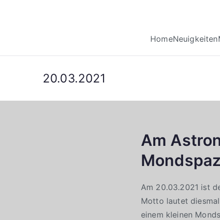
Home
Neuigkeiten
20.03.2021
Am Astrono
Mondspaz
Am 20.03.2021 ist de
Motto lautet diesmal
einem kleinen Mondsp