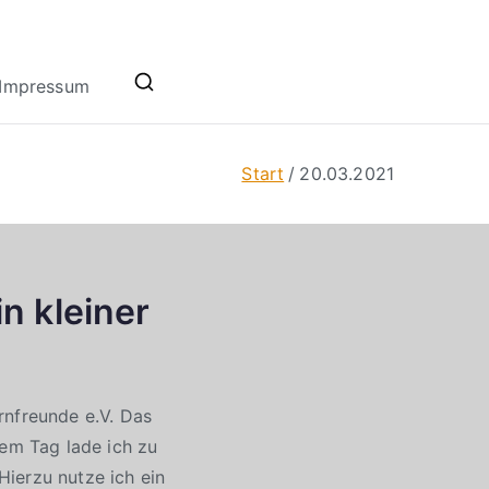
Impressum
Start
20.03.2021
n kleiner
rnfreunde e.V. Das
sem Tag lade ich zu
ierzu nutze ich ein