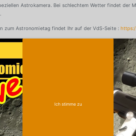
speziellen Astrokamera. Bei schlechtem Wetter findet der
.
n zum Astronomietag findet Ihr auf der VdS-Seite :
https:
Klicke auf "Ich stimme zu", um Youtube zu
Cookie-Richtlinie
aktivieren
Ich stimme zu