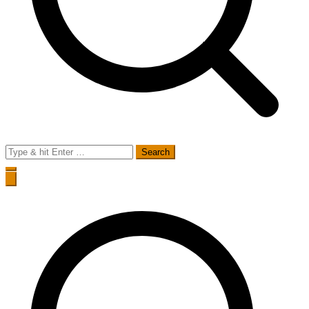
Search
for: