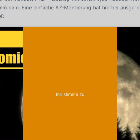
m kam. Eine einfache AZ-Montierung hat hierbei ausgere
0D.
Klicke auf "Ich stimme zu", um Youtube zu
Cookie-Richtlinie
aktivieren
Ich stimme zu