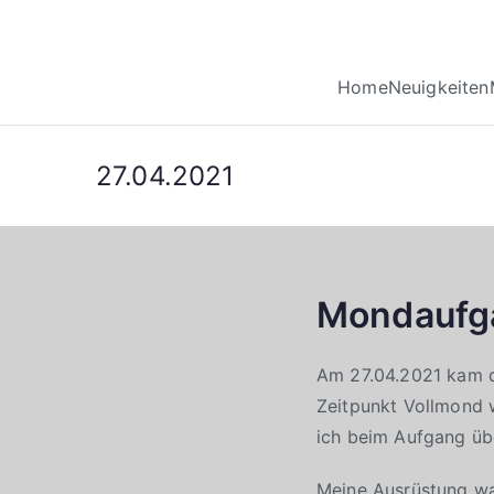
Home
Neuigkeiten
27.04.2021
Mondaufg
Am 27.04.2021 kam d
Zeitpunkt Vollmond 
ich beim Aufgang üb
Meine Ausrüstung wa