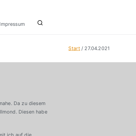
Impressum
Start
27.04.2021
 nahe. Da zu diesem
llmond. Diesen habe
t ich auf die