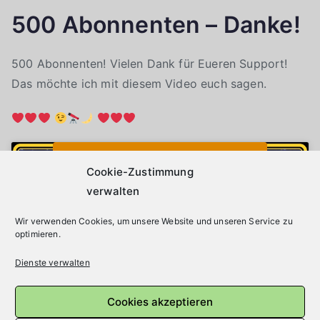
500 Abonnenten – Danke!
500 Abonnenten! Vielen Dank für Eueren Support!
Das möchte ich mit diesem Video euch sagen.
Klicke auf "Ich stimme zu", um Youtube zu
Cookie-Richtlinie
aktivieren
Cookie-Zustimmung
verwalten
Wir verwenden Cookies, um unsere Website und unseren Service zu
Ich stimme zu
optimieren.
Dienste verwalten
Cookies akzeptieren