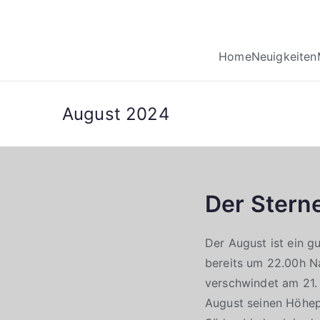
Home
Neuigkeiten
August 2024
Der Stern
Der August ist ein 
bereits um 22.00h N
verschwindet am 21.
August seinen Höhepu