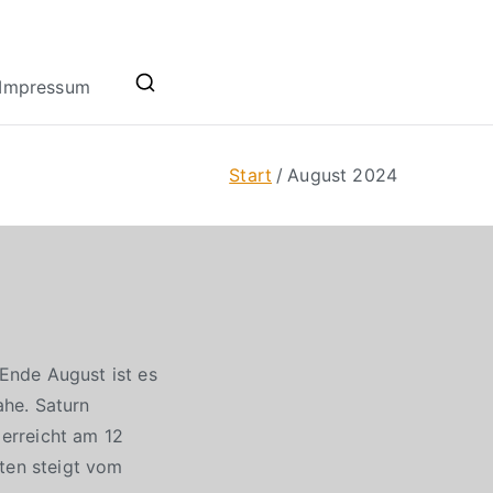
Impressum
Start
August 2024
Ende August ist es
ahe. Saturn
erreicht am 12
kten steigt vom