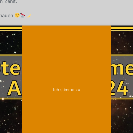
n Zenit.
chauen
Klicke auf "Ich stimme zu", um Youtube zu
Cookie-Richtlinie
aktivieren
Ich stimme zu