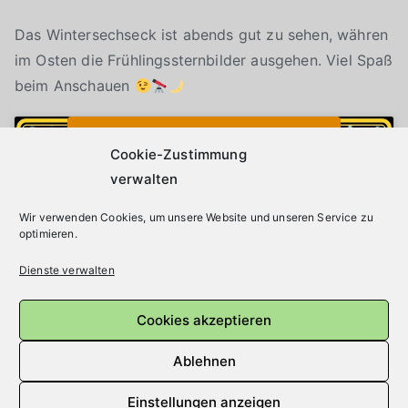
Das Wintersechseck ist abends gut zu sehen, währen
im Osten die Frühlingssternbilder ausgehen. Viel Spaß
beim Anschauen
Klicke auf "Ich stimme zu", um Youtube zu
Cookie-Richtlinie
aktivieren
Cookie-Zustimmung
verwalten
Wir verwenden Cookies, um unsere Website und unseren Service zu
Ich stimme zu
optimieren.
Dienste verwalten
Cookies akzeptieren
Ablehnen
Einstellungen anzeigen