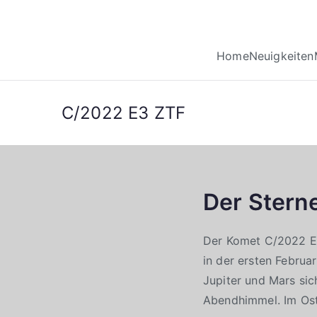
Home
Neuigkeiten
C/2022 E3 ZTF
Der Stern
Der Komet C/2022 E3 
in der ersten Februa
Jupiter und Mars si
Abendhimmel. Im Oste