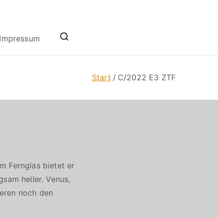
Impressum
Start
C/2022 E3 ZTF
m Fernglas bietet er
gsam heller. Venus,
ieren noch den