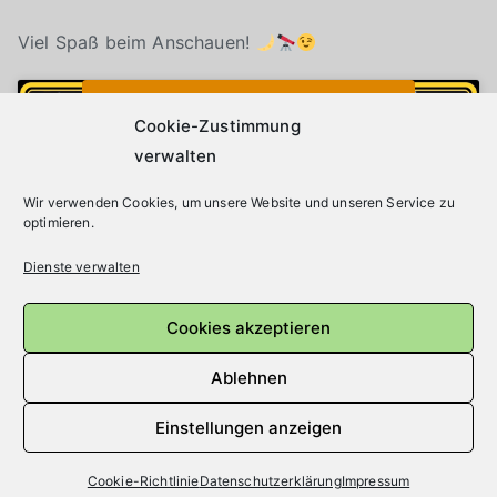
Viel Spaß beim Anschauen!
Klicke auf "Ich stimme zu", um Youtube zu
Cookie-Richtlinie
aktivieren
Cookie-Zustimmung
verwalten
Wir verwenden Cookies, um unsere Website und unseren Service zu
Ich stimme zu
optimieren.
Dienste verwalten
Cookies akzeptieren
Ablehnen
Einstellungen anzeigen
Cookie-Richtlinie
Datenschutzerklärung
Impressum