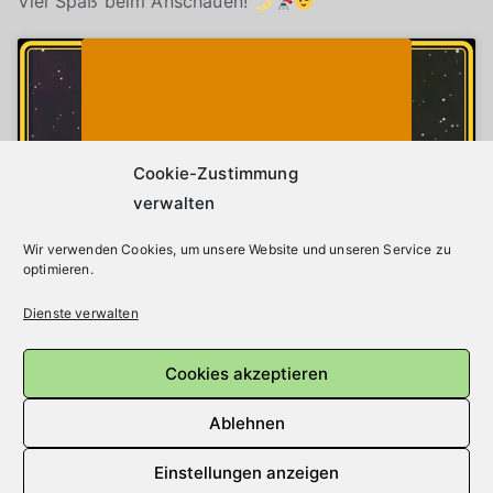
Viel Spaß beim Anschauen!
Klicke auf "Ich stimme zu", um Youtube zu
Cookie-Richtlinie
aktivieren
Ich stimme zu
Cookie-Zustimmung
verwalten
Wir verwenden Cookies, um unsere Website und unseren Service zu
optimieren.
Dienste verwalten
Cookies akzeptieren
Beitragsnavigation
Ältere Beiträge
Ablehnen
Einstellungen anzeigen