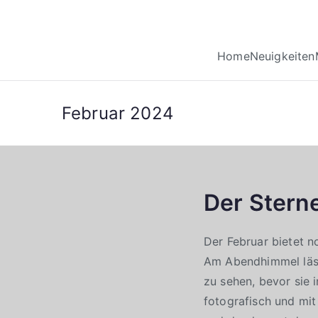
Home
Neuigkeiten
Februar 2024
Der Stern
Der Februar bietet n
Am Abendhimmel läss
zu sehen, bevor sie
fotografisch und mi