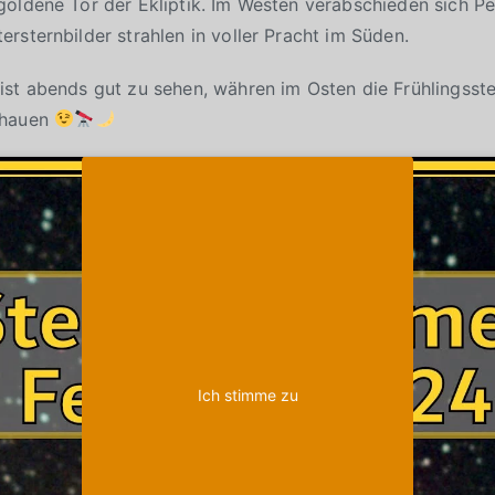
goldene Tor der Ekliptik. Im Westen verabschieden sich P
rsternbilder strahlen in voller Pracht im Süden.
st abends gut zu sehen, währen im Osten die Frühlingsste
chauen
Klicke auf "Ich stimme zu", um Youtube zu
Cookie-Richtlinie
aktivieren
Ich stimme zu