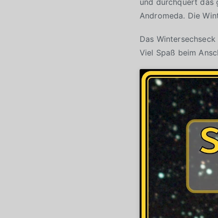
und durchquert das 
Andromeda. Die Winte
Das Wintersechseck i
Viel Spaß beim Ans