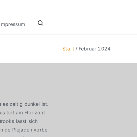
Impressum
Start
Februar 2024
s zeitig dunkel ist.
s tief am Horizont
rooks lässt sich
n de Plejaden vorbei