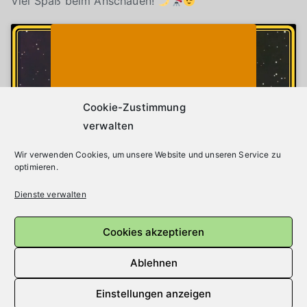
Viel Spaß beim Anschauen!
Klicke auf "Ich stimme zu", um Youtube zu
Cookie-Richtlinie
aktivieren
Ich stimme zu
Cookie-Zustimmung
verwalten
Wir verwenden Cookies, um unsere Website und unseren Service zu
optimieren.
Dienste verwalten
Cookies akzeptieren
Beitragsnavigation
Ältere Beiträge
Ablehnen
Einstellungen anzeigen