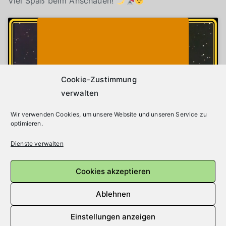
Viel Spaß beim Anschauen!
Klicke auf "Ich stimme zu", um Youtube zu
Cookie-Richtlinie
aktivieren
Ich stimme zu
Cookie-Zustimmung
verwalten
Wir verwenden Cookies, um unsere Website und unseren Service zu
optimieren.
Dienste verwalten
Cookies akzeptieren
Beitragsnavigation
Ältere Beiträge
Ablehnen
Einstellungen anzeigen