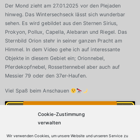
Der Mond zieht am 27.01.2025 vor den Plejaden
hinweg. Das Wintersechseck lässt sich wunderbar
sehen. Es wird gebildet aus den Sternen Sirius,
Prokyon, Pollux, Capella, Alebaran und Riegel. Das
Sternbild Orion stehr in seiner ganzen Pracht am
Himmel. In dem Video gehe ich auf interessante
Objekte in diesem Gebiet ein; Orionnebel,
Pferdekopfnebel, Rossettennebel aber auch auf
Messier 79 oder den 37er-Haufen.
Viel Spaß beim Anschauen
Klicke auf "Ich stimme zu", um Youtube zu
Cookie-Richtlinie
aktivieren
Cookie-Zustimmung
verwalten
Wir verwenden Cookies, um unsere Website und unseren Service zu
Ich stimme zu