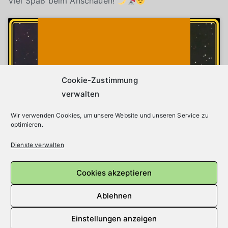
Viel Spaß beim Anschauen!
Klicke auf "Ich stimme zu", um Youtube zu
Cookie-Richtlinie
aktivieren
Ich stimme zu
Cookie-Zustimmung
verwalten
Wir verwenden Cookies, um unsere Website und unseren Service zu
optimieren.
Dienste verwalten
Cookies akzeptieren
Beitragsnavigation
Ältere Beiträge
Ablehnen
Einstellungen anzeigen