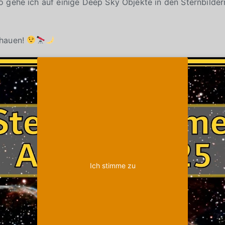
 gehe ich auf einige Deep Sky Objekte in den Sternbilder
chauen!
Klicke auf "Ich stimme zu", um Youtube zu
Cookie-Richtlinie
aktivieren
Ich stimme zu