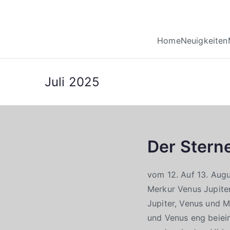
Home
Neuigkeiten
Juli 2025
Der Stern
vom 12. Auf 13. Aug
Merkur Venus Jupite
Jupiter, Venus und
und Venus eng beiein