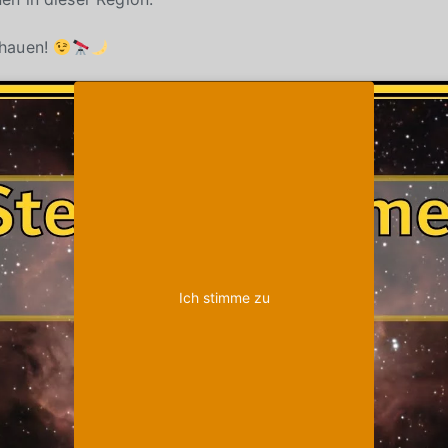
chauen!
Klicke auf "Ich stimme zu", um Youtube zu
Cookie-Richtlinie
aktivieren
Ich stimme zu