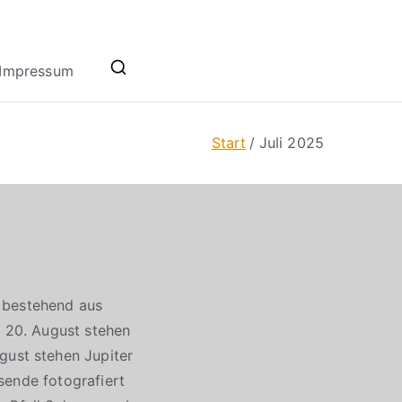
Impressum
Start
Juli 2025
e bestehend aus
 20. August stehen
ust stehen Jupiter
sende fotografiert