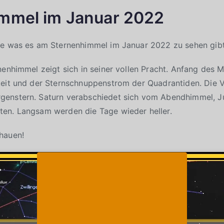
mmel im Januar 2022
ge was es am Sternenhimmel im Januar 2022 zu sehen gibt
nenhimmel zeigt sich in seiner vollen Pracht. Anfang des M
keit und der Sternschnuppenstrom der Quadrantiden. Die
enstern. Saturn verabschiedet sich vom Abendhimmel, Jup
en. Langsam werden die Tage wieder heller.
hauen!
Klicke auf "Ich stimme zu", um Youtube zu
Cookie-Richtlinie
aktivieren