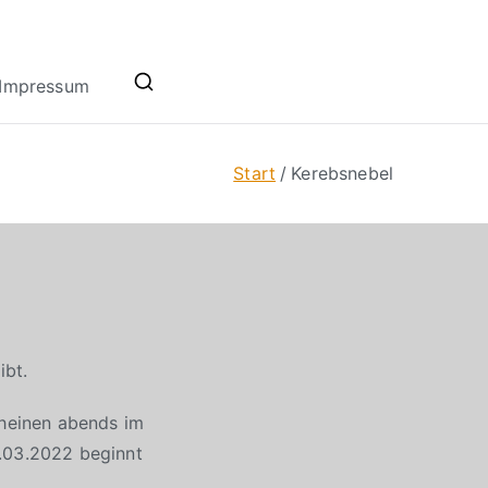
Impressum
Start
Kerebsnebel
ibt.
cheinen abends im
0.03.2022 beginnt