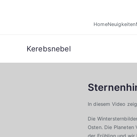
Home
Neuigkeiten
Kerebsnebel
Sternenhi
In diesem Video zei
Die Wintersternbilde
Osten. Die Planeten 
der Frühling und wir