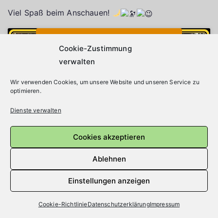
Viel Spaß beim Anschauen!
Klicke auf "Ich stimme zu", um Youtube zu
Cookie-Richtlinie
aktivieren
Cookie-Zustimmung
verwalten
Wir verwenden Cookies, um unsere Website und unseren Service zu
Ich stimme zu
optimieren.
Dienste verwalten
Cookies akzeptieren
Ablehnen
Einstellungen anzeigen
Cookie-Richtlinie
Datenschutzerklärung
Impressum