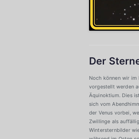
Der Stern
Noch können wir im 
vorgestellt werden 
Äquinoktium. Dies is
sich vom Abendhimme
der Venus vorbei, we
Zwillinge als auffäl
Wintersternbilder wi
während im Osten sch