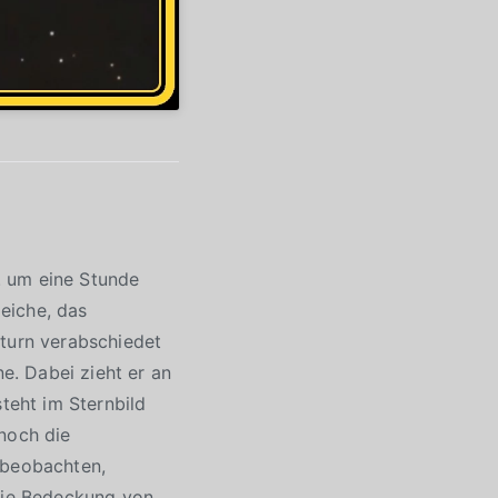
. um eine Stunde
eiche, das
aturn verabschiedet
. Dabei zieht er an
steht im Sternbild
 noch die
 beobachten,
 die Bedeckung von