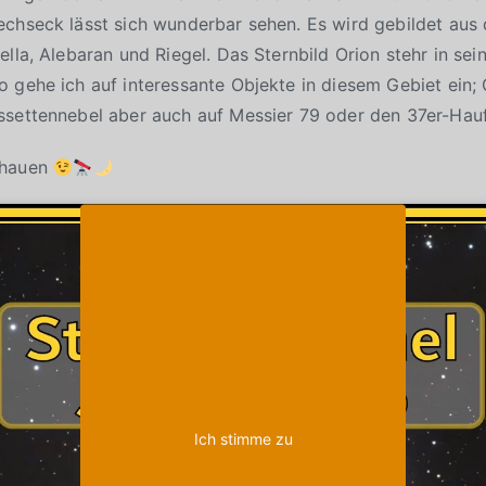
chseck lässt sich wunderbar sehen. Es wird gebildet aus d
ella, Alebaran und Riegel. Das Sternbild Orion stehr in se
 gehe ich auf interessante Objekte in diesem Gebiet ein; 
ssettennebel aber auch auf Messier 79 oder den 37er-Hau
chauen
Klicke auf "Ich stimme zu", um Youtube zu
Cookie-Richtlinie
aktivieren
Ich stimme zu