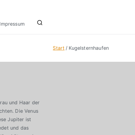
Impressum
Start
Kugelsternhaufen
frau und Haar der
achten. Die Venus
e Jupiter ist
edet und das