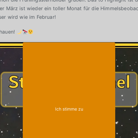
r März ist wieder ein toller Monat für die Himmelsbeobac
er wird wie im Februar!
chauen!
Klicke auf "Ich stimme zu", um Youtube zu
Cookie-Richtlinie
aktivieren
Ich stimme zu