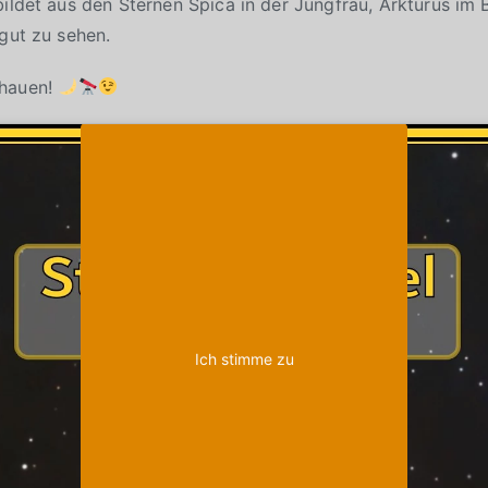
bildet aus den Sternen Spica in der Jungfrau, Arkturus im
 gut zu sehen.
chauen!
Klicke auf "Ich stimme zu", um Youtube zu
Cookie-Richtlinie
aktivieren
Ich stimme zu