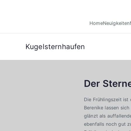
Home
Neuigkeiten
Kugelsternhaufen
Der Stern
Die Frühlingszeit is
Berenike lassen sich
glänzt als auffallen
ebenfalls noch gut z