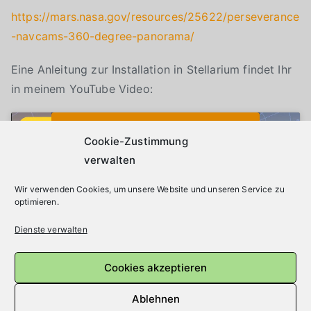
https://mars.nasa.gov/resources/25622/perseverance
-navcams-360-degree-panorama/
Eine Anleitung zur Installation in Stellarium findet Ihr
in meinem YouTube Video:
Klicke auf "Ich stimme zu", um Youtube zu
Cookie-Richtlinie
aktivieren
Cookie-Zustimmung
verwalten
Wir verwenden Cookies, um unsere Website und unseren Service zu
Ich stimme zu
optimieren.
Dienste verwalten
Cookies akzeptieren
Ablehnen