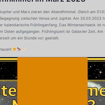
 Jupiter und Mars zieren den Abendhimmel. Gleich am 01
 Begegnung zwischen Venus und Jupiter. Am 20.03.2023 h
er kalendarische Frühlinganfang. Das Wintersechseck ist 
 im Osten aufgegangen. Frühlingszeit ist Galaxien Zeit. A
zeit um ein Stunde vor gestellt.
chauen!
Klicke auf "Ich stimme zu", um Youtube zu
Cookie-Richtlinie
aktivieren