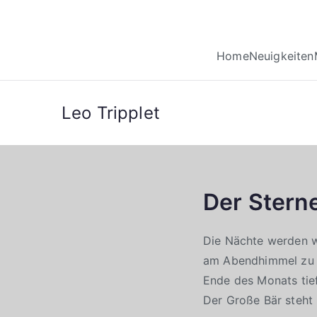
Home
Neuigkeiten
Leo Tripplet
Der Stern
Die Nächte werden wi
am Abendhimmel zu s
Ende des Monats tie
Der Große Bär steht