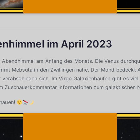
enhimmel im April 2023
m Abendhimmel am Anfang des Monats. Die Venus durchqu
ommt Mebsuta in den Zwillingen nahe. Der Mond bedeckt A
r verabschieden sich. Im Virgo Galaxienhaufen gibt es viel
m Zuschauerkommentar Informationen zum galaktischen N
chauen!
Klicke auf "Ich stimme zu", um Youtube zu
Cookie-Richtlinie
aktivieren