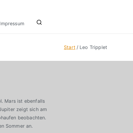
Impressum
Start
Leo Tripplet
 Mars ist ebenfalls
upiter zeigt sich am
ohaufen beobachten.
den Sommer an.