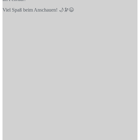
Viel Spaß beim Anschauen! 🌙🔭😉