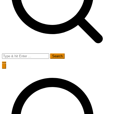
Search
for: