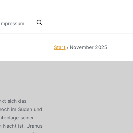
Impressum
Start
November 2025
nkt sich das
hoch im Süden und
ntenlage seiner
 Nacht ist. Uranus