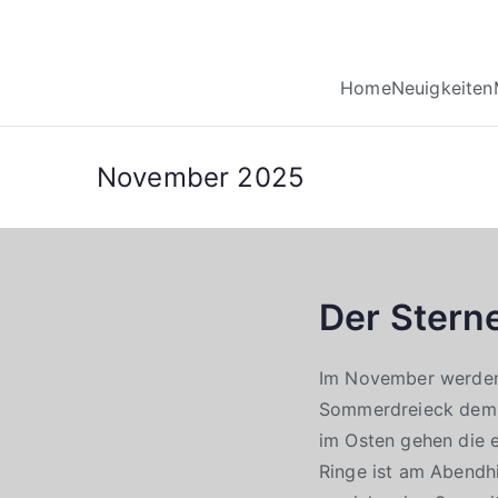
Home
Neuigkeiten
November 2025
Der Stern
Im November werden d
Sommerdreieck dem H
im Osten gehen die e
Ringe ist am Abendh