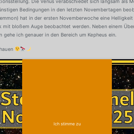
tionsstellung. Die Venus verabschiedet sich langsam als 
ünstigen Bedingungen in den letzten Novembertagen beo
mmon) hat in der ersten Novemberwoche eine Helligkeit
k mit bloßem Auge beobachtet werden. Neben einem Über
rn gehe ich genauer in den Bereich um Kepheus ein.
chauen
Klicke auf "Ich stimme zu", um Youtube zu
Cookie-Richtlinie
aktivieren
Ich stimme zu