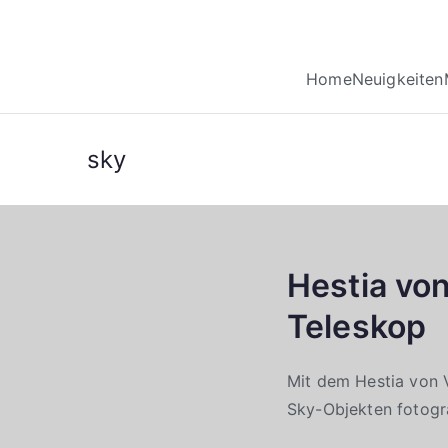
Home
Neuigkeiten
sky
Hestia vo
Teleskop
Mit dem Hestia von 
Sky-Objekten fotogr