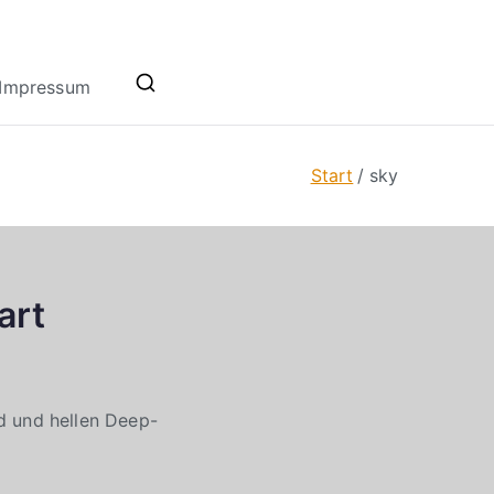
Impressum
Start
sky
art
d und hellen Deep-