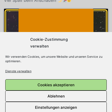
Viel Spaß beim Anschauen!
Klicke auf "Ich stimme zu", um Youtube zu
Cookie-Richtlinie
aktivieren
Ich stimme zu
Cookie-Zustimmung
verwalten
Wir verwenden Cookies, um unsere Website und unseren Service zu
optimieren.
Dienste verwalten
Cookies akzeptieren
Beitragsnavigation
Ältere Beiträge
Ablehnen
Einstellungen anzeigen