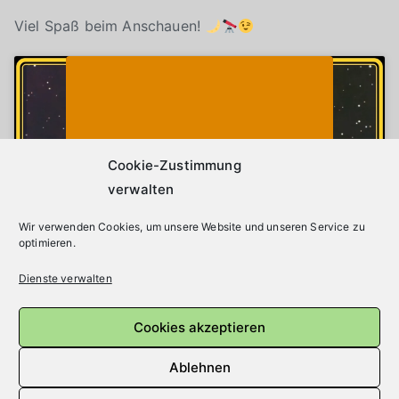
Viel Spaß beim Anschauen!
Klicke auf "Ich stimme zu", um Youtube zu
Cookie-Richtlinie
aktivieren
Ich stimme zu
Cookie-Zustimmung
verwalten
Wir verwenden Cookies, um unsere Website und unseren Service zu
optimieren.
Dienste verwalten
Cookies akzeptieren
Beitragsnavigation
Ältere Beiträge
Ablehnen