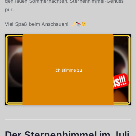
den lauen Sommernächten. Sternenhimmel-Genuss
pur!
Viel Spaß beim Anschauen!
Klicke auf "Ich stimme zu", um Youtube zu
Cookie-Richtlinie
aktivieren
Ich stimme zu
Der Sternenhimmel im Juli