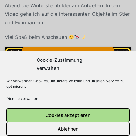
Abend die Wintersternbilder am Aufgehen. In dem
Video gehe ich auf die interessanten Objekte im Stier
und Fuhrman ein.
Viel Spaß beim Anschauen
Klicke auf "Ich stimme zu", um Youtube zu
Cookie-Richtlinie
aktivieren
Cookie-Zustimmung
verwalten
Wir verwenden Cookies, um unsere Website und unseren Service zu
Ich stimme zu
optimieren.
Dienste verwalten
Cookies akzeptieren
Ablehnen