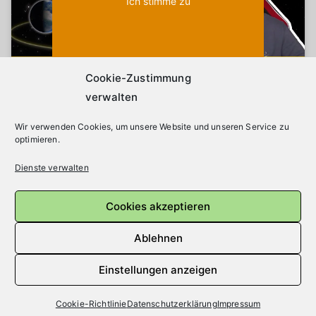
Ich stimme zu
Cookie-Zustimmung
verwalten
(*)
Die mit * gekennzeichneten Links sind sogenannte
Wir verwenden Cookies, um unsere Website und unseren Service zu
optimieren.
Affiliate Links. Kommt über einen solchen Link ein
Einkauf zustande, werde ich mit einer Provision
Dienste verwalten
beteiligt. Für Dich entstehen dabei keine Mehrkosten.
Wo, wann und wie Du ein Produkt kaufst, bleibt
Cookies akzeptieren
natürlich Dir überlassen.
Ablehnen
Einstellungen anzeigen
Cookie-Richtlinie
Datenschutzerklärung
Impressum