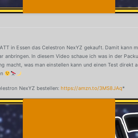
r ATT in Essen das Celestron NexYZ gekauft. Damit kann 
r anbringen. In diesem Video schaue ich was in der Packu
ng macht, was man einstellen kann und einen Test direkt a
en
elestron NexYZ bestellen:
https://amzn.to/3MS8JAq
*
Klicke auf "Ich stimme zu", um Youtube zu
Cookie-Richtlinie
aktivieren