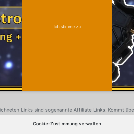
Ich stimme zu
ichneten Links sind sogenannte Affiliate Links. Kommt übe
 werde ich mit einer Provision beteiligt. Für Dich entsteh
Cookie-Zustimmung verwalten
 und wie Du ein Produkt kaufst, bleibt natürlich Dir über