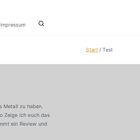
Impressum
Start
Test
r
 Metall zu haben.
o Zeige ich euch das
ommt ein Review und