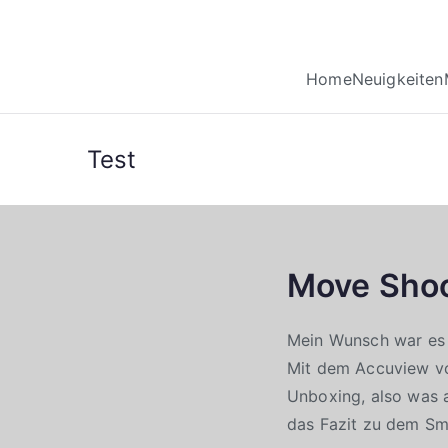
Home
Neuigkeiten
Test
Move Sho
Mein Wunsch war es 
Mit dem Accuview vo
Unboxing, also was a
das Fazit zu dem Sma