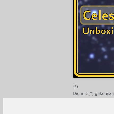
(*)
Die mit (*) gekennze
ein Einkauf zustande,
Mehrkosten. Wo, wann