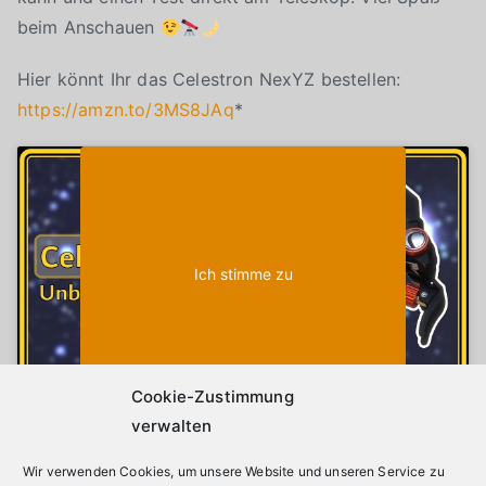
beim Anschauen
Hier könnt Ihr das Celestron NexYZ bestellen:
https://amzn.to/3MS8JAq
*
Klicke auf "Ich stimme zu", um Youtube zu
Cookie-Richtlinie
aktivieren
Ich stimme zu
Cookie-Zustimmung
verwalten
(*)
Die mit (*) gekennzeichneten Links sind sogenannte
Wir verwenden Cookies, um unsere Website und unseren Service zu