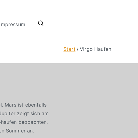
Impressum
Start
Virgo Haufen
 Mars ist ebenfalls
upiter zeigt sich am
ohaufen beobachten.
den Sommer an.