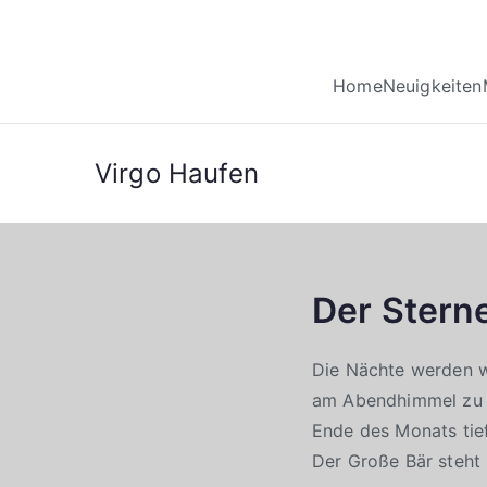
Home
Neuigkeiten
Virgo Haufen
Der Stern
Die Nächte werden wi
am Abendhimmel zu s
Ende des Monats tie
Der Große Bär steht