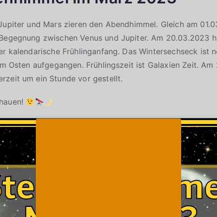
 Jupiter und Mars zieren den Abendhimmel. Gleich am 01
 Begegnung zwischen Venus und Jupiter. Am 20.03.2023 h
er kalendarische Frühlinganfang. Das Wintersechseck ist 
 im Osten aufgegangen. Frühlingszeit ist Galaxien Zeit. A
zeit um ein Stunde vor gestellt.
chauen!
Klicke auf "Ich stimme zu", um Youtube zu
Cookie-Richtlinie
aktivieren