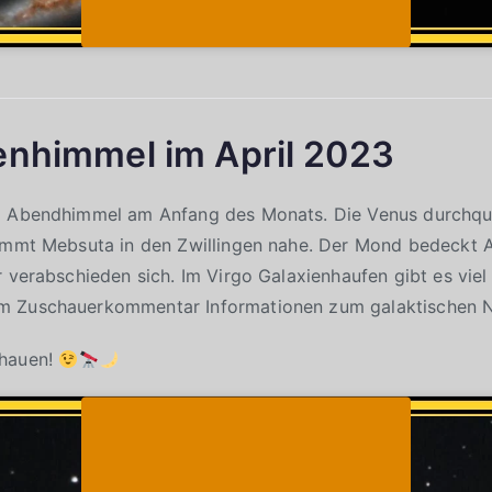
enhimmel im April 2023
m Abendhimmel am Anfang des Monats. Die Venus durchqu
ommt Mebsuta in den Zwillingen nahe. Der Mond bedeckt A
r verabschieden sich. Im Virgo Galaxienhaufen gibt es viel
m Zuschauerkommentar Informationen zum galaktischen N
chauen!
Klicke auf "Ich stimme zu", um Youtube zu
Cookie-Richtlinie
aktivieren