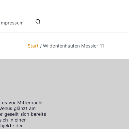
Impressum
Start
Wildentenhaufen Messier 11
 es vor Mitternacht
. Venus glänzt am
gesellt sich bereits
ich in einer
Objekte der