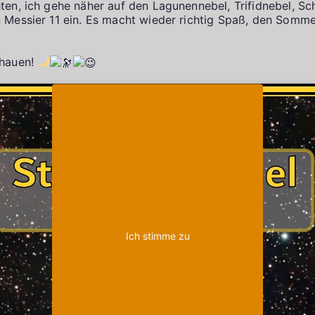
ten, ich gehe näher auf den Lagunennebel, Trifidnebel, S
 Messier 11 ein. Es macht wieder richtig Spaß, den Somm
chauen!
Klicke auf "Ich stimme zu", um Youtube zu
Cookie-Richtlinie
aktivieren
Ich stimme zu