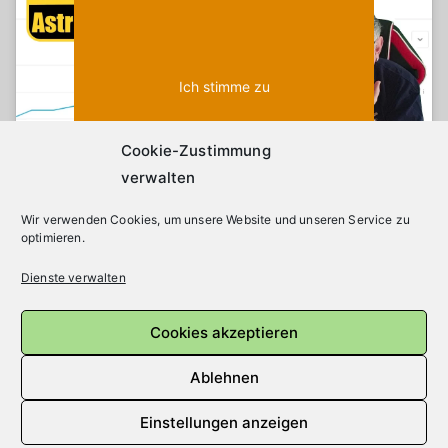
aktivieren
Ich stimme zu
Cookie-Zustimmung
verwalten
100 Abonnenten Special
Wir verwenden Cookies, um unsere Website und unseren Service zu
optimieren.
Dienste verwalten
Beitragsnavigation
Sternenhimmel Mai 2021
Cookies akzeptieren
Sonnenfinsternis am 10.06.2021
Ablehnen
Einstellungen anzeigen