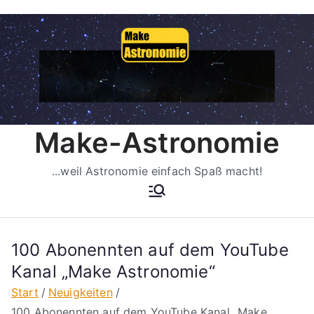
Zum
Inhalt
springen
Make-Astronomie
...weil Astronomie einfach Spaß macht!
100 Abonennten auf dem YouTube
Kanal „Make Astronomie“
Start
Neuigkeiten
100 Abonennten auf dem YouTube Kanal „Make