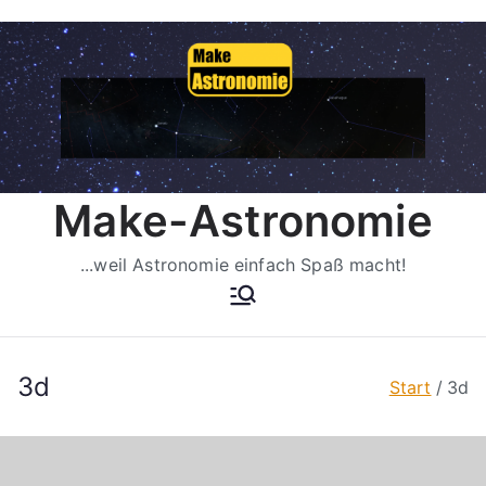
Zum
Inhalt
springen
Make-Astronomie
...weil Astronomie einfach Spaß macht!
3d
Start
3d