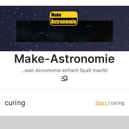
Zum
Inhalt
springen
Make-Astronomie
...weil Astronomie einfach Spaß macht!
curing
Start
curing